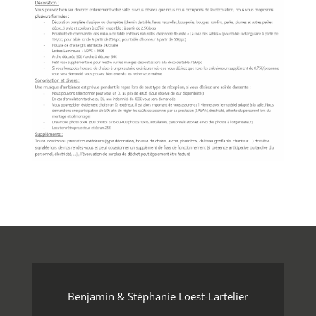
Benjamin & Stéphanie Loest-Lartelier